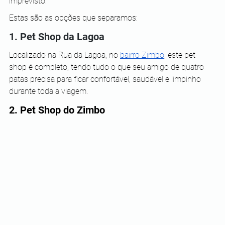
imprevisto.
Estas são as opções que separamos:
1. Pet Shop da Lagoa
Localizado na Rua da Lagoa, no
bairro Zimbo
, este pet 
shop é completo, tendo tudo o que seu amigo de quatro 
patas precisa para ficar confortável, saudável e limpinho 
durante toda a viagem.
2. Pet Shop do Zimbo