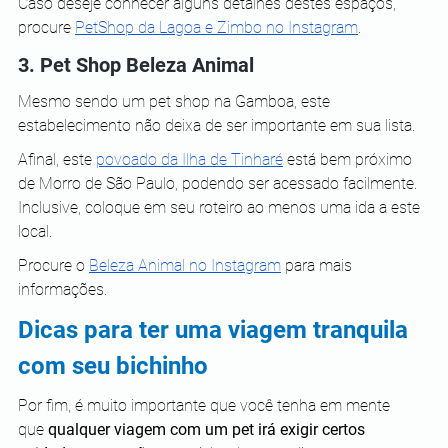
Caso deseje conhecer alguns detalhes destes espaços, 
procure 
PetShop da Lagoa e Zimbo no Instagram
.
3. Pet Shop Beleza Animal
Mesmo sendo um pet shop na Gamboa, este 
estabelecimento não deixa de ser importante em sua lista.
Afinal, este
povoado da Ilha de Tinharé
 está bem próximo 
de Morro de São Paulo, podendo ser acessado facilmente. 
Inclusive, coloque em seu roteiro ao menos uma ida a este 
local.
Procure o 
Beleza Animal no Instagram
 para mais 
informações.
Dicas para ter uma viagem tranquila 
com seu bichinho
Por fim, é muito importante que você tenha em mente 
que
 qualquer viagem com um pet irá exigir certos 