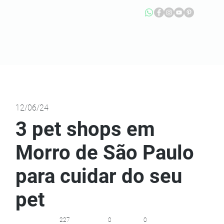
12/06/24
3 pet shops em
Morro de São Paulo
para cuidar do seu
pet
227
0
0