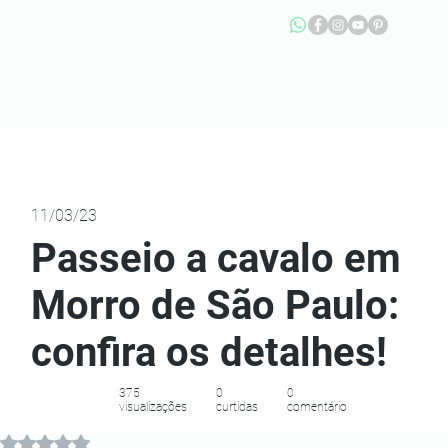
11/03/23
Passeio a cavalo em
Morro de São Paulo:
confira os detalhes!
375
0
0
visualizações
curtidas
comentário
Avaliado com NaN de 5 estrelas.