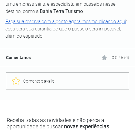
uma empresa séria, e especialista em passeios nesse 
destino, como a 
Bahia Terra Turismo
.
Faça sua reserva com a gente agora mesmo clicando aqui
: 
essa será sua garantia de que o passeio será impecável, 
além do esperado! 
Comentários
0.0 / 5 (0)
Comente e avalie
Receba todas as novidades e não perca a
oportunidade de buscar
novas experiências