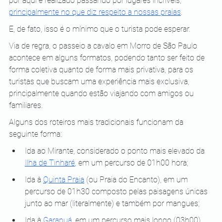
por aqui é realizado passando por lugares incríveis,
principalmente no que diz respeito a nossas praias
.
E, de fato, isso é o mínimo que o turista pode esperar.
Via de regra, o passeio a cavalo em Morro de São Paulo 
acontece em alguns formatos, podendo tanto ser feito de 
forma coletiva quanto de forma mais privativa, para os 
turistas que buscam uma experiência mais exclusiva, 
principalmente quando estão viajando com amigos ou 
familiares.
Alguns dos roteiros mais tradicionais funcionam da 
seguinte forma:
Ida ao Mirante, considerado o ponto mais elevado da
Ilha de Tinharé
, em um percurso de 01h00 hora;
Ida à
Quinta Praia
 (ou Praia do Encanto), em um 
percurso de 01h30 composto pelas paisagens únicas 
junto ao mar (literalmente) e também por mangues;
Ida à
Garapuá
, em um percurso mais longo (03h00) 