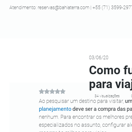
Atendimento:
reservas@bahiaterra.com
| +55 (71) 3599-297
03/06/20
Como fu
para via
Avaliado com NaN de 5 estrelas.
34 visualizações
Ao pesquisar um destino para visitar, 
um 
planejamento
 deve ser a compra das 
nenhum. Para encontrar os melhores pre
especializados no assunto, configurar a