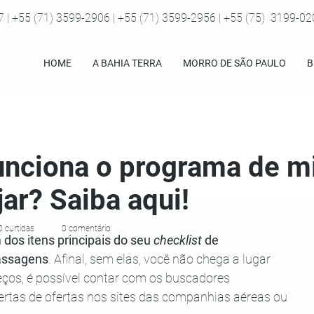
7 | +55 (71) 3599-2906 | +55 (71) 3599-2956 | +55 (75) 3199-0
HOME
A BAHIA TERRA
MORRO DE SÃO PAULO
B
nciona o programa de m
jar? Saiba aqui!
0 curtidas
0 comentário
dos itens principais do seu 
checklist
 de 
passagens
. Afinal, sem elas, você não chega a lugar 
ços, é possível contar com os buscadores 
lertas de ofertas nos sites das companhias aéreas ou 