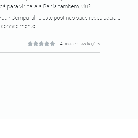
dá para vir para a Bahia também, viu?
a? Compartilhe este post nas suas redes sociais 
 conhecimento!
Avaliado com 0 de 5 estrelas.
Ainda sem avaliações