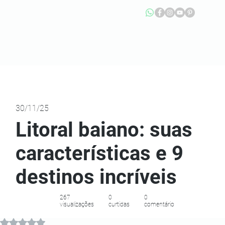
30/11/25
Litoral baiano: suas
características e 9
destinos incríveis
267
0
0
visualizações
curtidas
comentário
Avaliado com NaN de 5 estrelas.