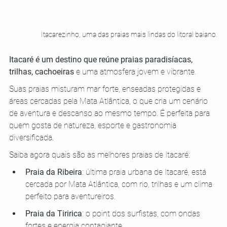
Itacarezinho, uma das praias mais lindas do litoral baiano.
Itacaré é um destino que reúne praias paradisíacas, 
trilhas, cachoeiras
 e uma atmosfera jovem e vibrante. 
Suas praias misturam mar forte, enseadas protegidas e 
áreas cercadas pela Mata Atlântica, o que cria um cenário 
de aventura e descanso ao mesmo tempo. É perfeita para 
quem gosta de natureza, esporte e gastronomia 
diversificada.
Saiba agora quais são as melhores praias de Itacaré:
Praia da Ribeira
: última praia urbana de Itacaré, está 
cercada por Mata Atlântica, com rio, trilhas e um clima 
perfeito para aventureiros.
Praia da Tiririca
: o point dos surfistas, com ondas 
fortes e energia contagiante.