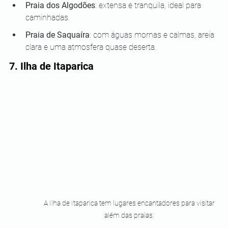
Praia dos Algodões
: extensa e tranquila, ideal para 
caminhadas.
Praia de Saquaíra
: com águas mornas e calmas, areia 
clara e uma atmosfera quase deserta.
7. Ilha de Itaparica
A Ilha de Itaparica tem lugares encantadores para visitar 
além das praias. 