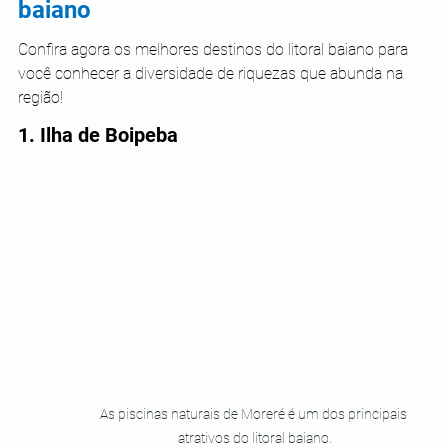
baiano
Confira agora os melhores destinos do litoral baiano para 
você conhecer a diversidade de riquezas que abunda na 
região!
1. Ilha de Boipeba
As piscinas naturais de Moreré é um dos principais 
atrativos do litoral baiano.