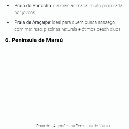
Praia do Parracho
: é a mais animada, muito procurada 
por jovens.
Praia de Araçaípe
: ideal para quem busca sossego, 
com mar raso, piscinas naturais e ótimos beach clubs.
6. Península de Maraú
Praia dos Algodões na Península de Maraú.