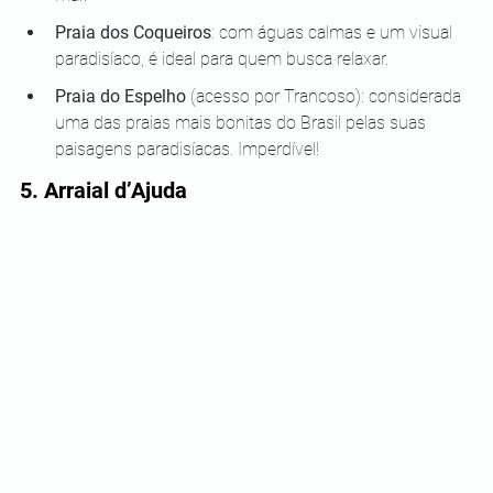
Praia dos Coqueiros
: com águas calmas e um visual 
paradisíaco, é ideal para quem busca relaxar.
Praia do Espelho 
(acesso por Trancoso): considerada 
uma das praias mais bonitas do Brasil pelas suas 
paisagens paradisíacas. Imperdível!
5. Arraial d’Ajuda