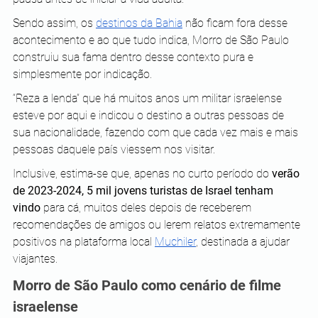
Sendo assim, os 
destinos da Bahia
 não ficam fora desse 
acontecimento e ao que tudo indica, Morro de São Paulo 
construiu sua fama dentro desse contexto pura e 
simplesmente por indicação.
“Reza a lenda” que há muitos anos um militar israelense 
esteve por aqui e indicou o destino a outras pessoas de 
sua nacionalidade, fazendo com que cada vez mais e mais 
pessoas daquele país viessem nos visitar. 
Inclusive, estima-se que, apenas no curto período do 
verão 
de 2023-2024, 5 mil jovens turistas de Israel tenham 
vindo
 para cá, muitos deles depois de receberem 
recomendações de amigos ou lerem relatos extremamente 
positivos na plataforma local 
Muchiler
, destinada a ajudar 
viajantes.
Morro de São Paulo como cenário de filme 
israelense