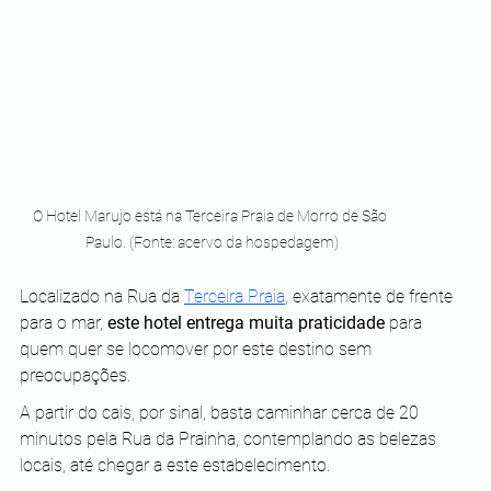
O Hotel Marujo está na Terceira Praia de Morro de São 
Paulo. (Fonte: acervo da hospedagem)
Localizado na Rua da 
Terceira Praia
, exatamente de frente 
para o mar,
 este hotel entrega muita praticidade
 para 
quem quer se locomover por este destino sem 
preocupações.
A partir do cais, por sinal, basta caminhar cerca de 20 
minutos pela Rua da Prainha, contemplando as belezas 
locais, até chegar a este estabelecimento.