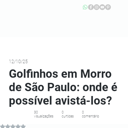
12/10/25
Golfinhos em Morro
de São Paulo: onde é
possível avistá-los?
30
0
0
visualizações
curtidas
comentário
Avaliado com NaN de 5 estrelas.