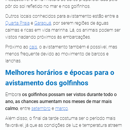
pôr do sol refletido no mar e nos golfinhos. 
Outros locais conhecidos para avistamento estão entre a 
Quarta Praia
 e 
Garapuá
, por serem regiões de águas 
calmas e ricas em vida marinha. Lá, os animais podem ser 
vistos nadando próximos às embarcações. 
Próximo ao 
cais
, o avistamento também é possível, mas 
menos frequente devido ao movimento de barcos e 
lanchas.
Melhores horários e épocas para o 
avistamento dos golfinhos
Embora 
os golfinhos possam ser vistos durante todo o 
ano, as chances aumentam nos meses de mar mais 
calmo
, entre 
setembro
 e 
março
. 
Além disso, o final da tarde costuma ser o período mais 
favorável, já que as condições de luz e temperatura atraem 