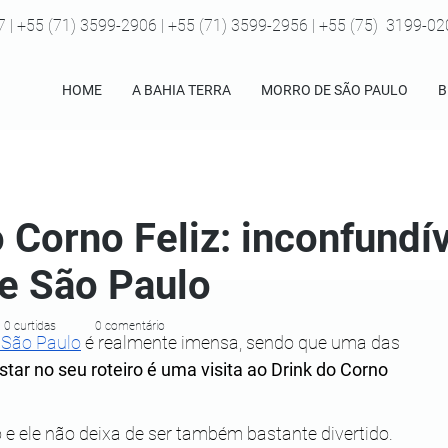
7 | +55 (71) 3599-2906 | +55 (71) 3599-2956 | +55 (75) 3199-0
HOME
A BAHIA TERRA
MORRO DE SÃO PAULO
B
o Corno Feliz: inconfundí
e São Paulo
0 curtidas
0 comentário
 São Paulo
 é realmente imensa, sendo que uma das 
star no seu roteiro é uma visita ao Drink do Corno 
e ele não deixa de ser também bastante divertido. 