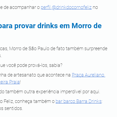
ixe de acompanhar o 
perfil @drinkdocornofeliz
 no 
para provar drinks em Morro de 
acas, Morro de São Paulo de fato também surpreende 
.
 que você pode prová-los, sabia?
nha de artesanato que acontece na 
Praça Aureliano 
eira Praia
!
ndo também outra experiência imperdível por aqui. 
no Feliz, conheça também o 
bar barco Barra Drinks
: 
os sentidos.