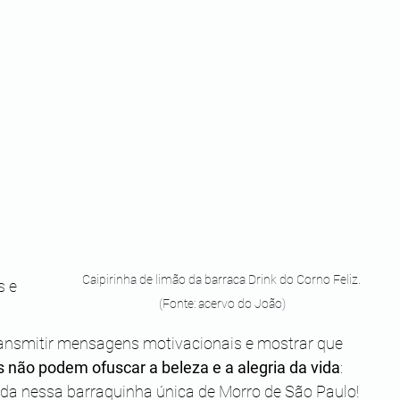
Caipirinha de limão da barraca Drink do Corno Feliz. 
s e 
(Fonte: acervo do João)
ansmitir mensagens motivacionais e mostrar que 
 não podem ofuscar a beleza e a alegria da vida
: 
da nessa barraquinha única de Morro de São Paulo!