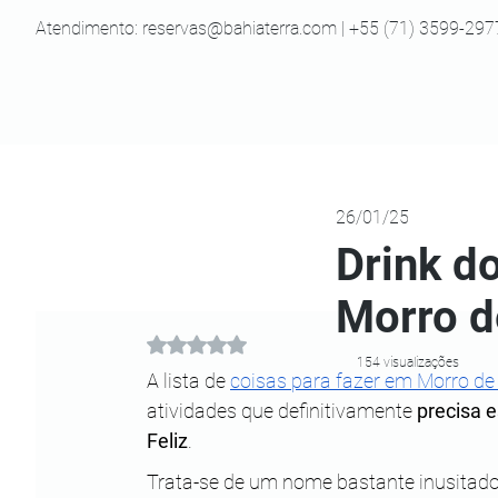
Atendimento:
reservas@bahiaterra.com
| +55 (71) 3599-297
26/01/25
Drink d
Morro d
Avaliado com NaN de 5 estrelas.
154 visualizações
A lista de 
coisas para fazer em Morro de
atividades que definitivamente 
precisa e
Feliz
.
Trata-se de um nome bastante inusitado 