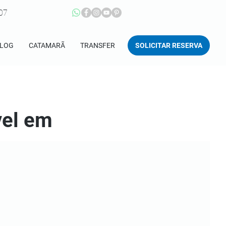
207
SOLICITAR RESERVA
LOG
CATAMARÃ
TRANSFER
vel em