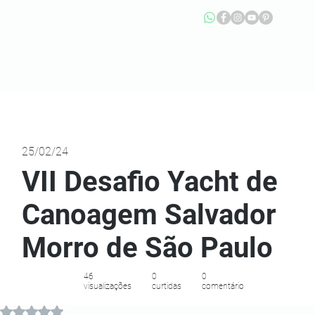
25/02/24
VII Desafio Yacht de
Canoagem Salvador
Morro de São Paulo
46
0
0
visualizações
curtidas
comentário
Avaliado com NaN de 5 estrelas.