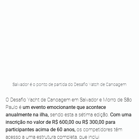
Salvador é o ponto de partida do Desafio Yatch de Canoagem
O Desafio Yacht de Canoagem em Salvador e Morro de São 
Paulo é 
um evento emocionante que acontece 
anualmente na ilha,
 sendo esta a sétima edição. 
Com uma 
inscrição no valor de R$ 600,00 ou R$ 300,00 para 
participantes acima de 60 anos,
 os competidores têm 
acesso a uma estrutura completa, que inclui 