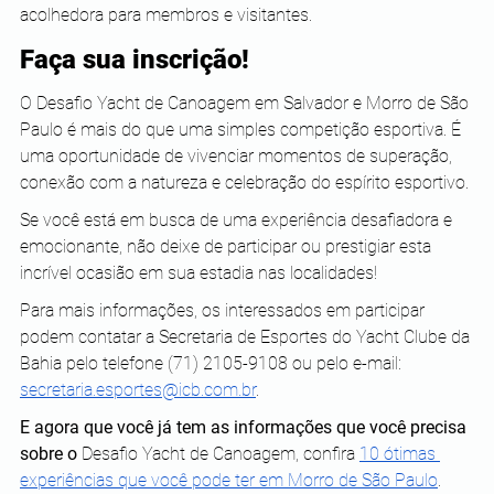
acolhedora para membros e visitantes.
Faça sua inscrição! 
O Desafio Yacht de Canoagem em Salvador e Morro de São 
Paulo é mais do que uma simples competição esportiva. É 
uma oportunidade de vivenciar momentos de superação, 
conexão com a natureza e celebração do espírito esportivo. 
Se você está em busca de uma experiência desafiadora e 
emocionante, não deixe de participar ou prestigiar esta 
incrível ocasião em sua estadia nas localidades! 
Para mais informações, os interessados em participar 
podem contatar a Secretaria de Esportes do Yacht Clube da 
Bahia pelo telefone (71) 2105-9108 ou pelo e-mail: 
secretaria.esportes@icb.com.br
.
E agora que você já tem as informações que você precisa 
sobre o 
Desafio Yacht de Canoagem, confira 
10 ótimas 
experiências que você pode ter em Morro de São Paulo
.