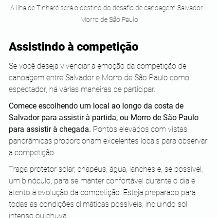
A Ilha de Tinharé será o destino do desafio de canoagem Salvador - 
Morro de São Paulo
Assistindo à competição
Se você deseja vivenciar a emoção da competição de 
canoagem entre Salvador e Morro de São Paulo como 
espectador, há várias maneiras de participar. 
Comece escolhendo um local ao longo da costa de 
Salvador para assistir à partida, ou Morro de São Paulo 
para assistir à chegada.
 Pontos elevados com vistas 
panorâmicas proporcionam excelentes locais para observar 
a competição.
Traga protetor solar, chapéus, água, lanches e, se possível, 
um binóculo, para se manter confortável durante o dia e 
atento à evolução da competição. Esteja preparado para 
todas as condições climáticas possíveis, incluindo sol 
intenso ou chuva. 