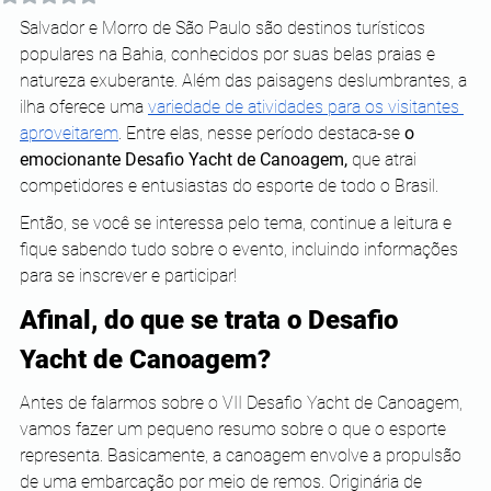
Salvador e Morro de São Paulo são destinos turísticos 
populares na Bahia, conhecidos por suas belas praias e 
natureza exuberante. Além das paisagens deslumbrantes, a 
ilha oferece uma 
variedade de atividades para os visitantes 
aproveitarem
. Entre elas, nesse período destaca-se 
o 
emocionante Desafio Yacht de Canoagem,
 que atrai 
competidores e entusiastas do esporte de todo o Brasil.
Então, se você se interessa pelo tema, continue a leitura e 
fique sabendo tudo sobre o evento, incluindo informações 
para se inscrever e participar! 
Afinal, do que se trata o Desafio 
Yacht de Canoagem?
Antes de falarmos sobre o VII Desafio Yacht de Canoagem, 
vamos fazer um pequeno resumo sobre o que o esporte 
representa. Basicamente, a canoagem envolve a propulsão 
de uma embarcação por meio de remos. Originária de 