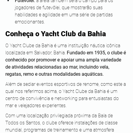
Futevôlei:
 a areia também será o campo para os 
jogadores de futevôlei, que mostrarão suas 
habilidades e agilidade em uma série de partidas 
emocionantes.
Conheça o Yacht Club da Bahia
O Yacht Clube da Bahia é uma instituição náutica icônica 
localizada em Salvador, Bahia. 
Fundado em 1935, o clube é 
conhecido por promover e apoiar uma ampla variedade 
de atividades relacionadas ao mar, incluindo vela, 
regatas, remo e outras modalidades aquáticas. 
Além de sediar eventos esportivos de renome, como este a 
qual nos referimos acima, o Yacht Clube da Bahia é um 
centro de convivência e networking para entusiastas do 
mar e velejadores experientes. 
Com uma localização privilegiada próxima da Baía de 
Todos os Santos, o clube oferece instalações de classe 
mundial, programas de treinamento e uma atmosfera 