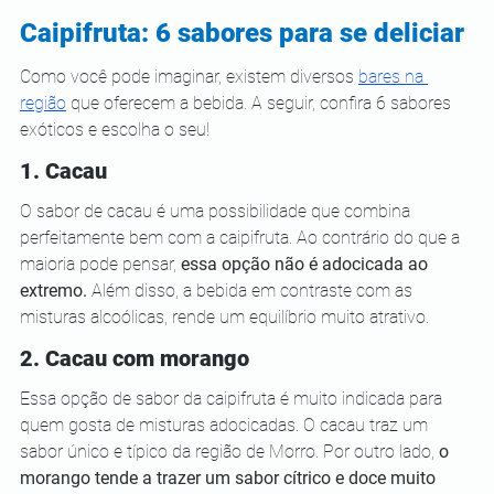
Caipifruta: 6 sabores para se deliciar 
Como você pode imaginar, existem diversos 
bares na 
região
 que oferecem a bebida. A seguir, confira 6 sabores 
exóticos e escolha o seu! 
1. Cacau 
O sabor de cacau é uma possibilidade que combina 
perfeitamente bem com a caipifruta. Ao contrário do que a 
maioria pode pensar, 
essa opção não é adocicada ao 
extremo.
 Além disso, a bebida em contraste com as 
misturas alcoólicas, rende um equilíbrio muito atrativo. 
2. Cacau com morango 
Essa opção de sabor da caipifruta é muito indicada para 
quem gosta de misturas adocicadas. O cacau traz um 
sabor único e típico da região de Morro. Por outro lado, 
o 
morango tende a trazer um sabor cítrico e doce muito 