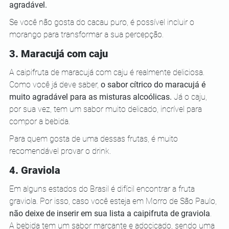
agradável.
Se você não gosta do cacau puro, é possível incluir o 
morango para transformar a sua percepção. 
3. Maracujá com caju 
A caipifruta de maracujá com caju é realmente deliciosa. 
Como você já deve saber, 
o sabor cítrico do maracujá é 
muito agradável para as misturas alcoólicas.
 Já o caju, 
por sua vez, tem um sabor muito delicado, incrível para 
compor a bebida.
Para quem gosta de uma dessas frutas, é muito 
recomendável provar o drink. 
4. Graviola 
Em alguns estados do Brasil é difícil encontrar a fruta 
graviola. Por isso, caso você esteja em Morro de São Paulo, 
não deixe de inserir em sua lista a caipifruta de graviola
. 
A bebida tem um sabor marcante e adocicado, sendo uma 