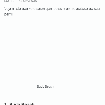
com drinks diversos. 
Veja a lista abaixo e saiba qual deles mais se adéqua ao seu 
perfil!
Buda Beach
1. Buda Beach 