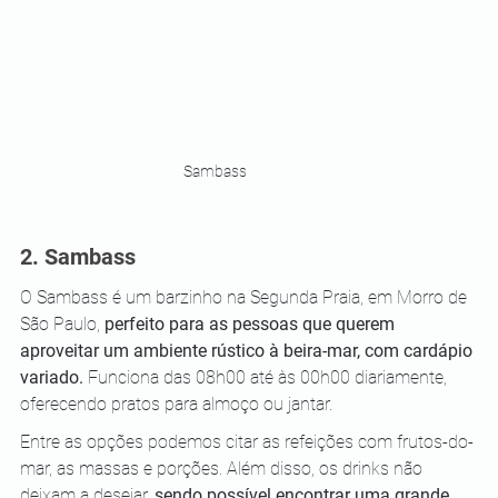
Sambass
2. Sambass 
O Sambass é um barzinho na Segunda Praia, em Morro de 
São Paulo, 
perfeito para as pessoas que querem 
aproveitar um ambiente rústico à beira-mar, com cardápio 
variado.
 Funciona das 08h00 até às 00h00 diariamente, 
oferecendo pratos para almoço ou jantar. 
Entre as opções podemos citar as refeições com frutos-do-
mar, as massas e porções. Além disso, os drinks não 
deixam a desejar, 
sendo possível encontrar uma grande 