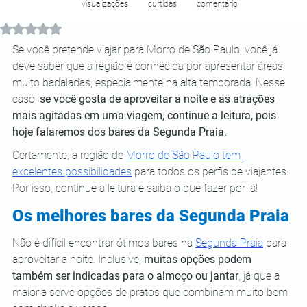
visualizações
curtidas
comentário
Avaliado com NaN de 5 estrelas.
Se você pretende viajar para Morro de São Paulo, você já 
deve saber que a região é conhecida por apresentar áreas 
muito badaladas, especialmente na alta temporada. Nesse 
caso, 
se você gosta de aproveitar a noite e as atrações 
mais agitadas em uma viagem, continue a leitura, pois 
hoje falaremos dos bares da Segunda Praia. 
Certamente, a região de 
Morro de São Paulo tem 
excelentes possibilidades
 para todos os perfis de viajantes. 
Por isso, continue a leitura e saiba o que fazer por lá! 
Os melhores bares da Segunda Praia 
Não é difícil encontrar ótimos bares na 
Segunda Praia
 para 
aproveitar a noite. Inclusive, 
muitas opções podem 
também ser indicadas para o almoço ou jantar
, já que a 
maioria serve opções de pratos que combinam muito bem 