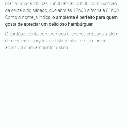
mar, funcionando das 16h00 até às 00h00, com exceção 
da sexta e do sábado, que abre às 17h00 e fecha à 01h00. 
Como o nome já indica, 
o ambiente é perfeito para quem 
gosta de apreciar um delicioso hambúrguer. 
O cardápio conta com combos e lanches artesanais, além 
de cervejas e porções de batata frita. Tem um preço 
acessível e um ambiente rústico.