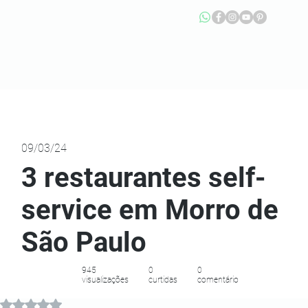
09/03/24
3 restaurantes self-
service em Morro de
São Paulo
945
0
0
visualizações
curtidas
comentário
Avaliado com NaN de 5 estrelas.