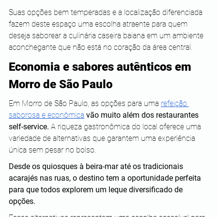
Suas opções bem temperadas e a localização diferenciada 
fazem deste espaço uma escolha atraente para quem 
deseja saborear a culinária caseira baiana em um ambiente 
aconchegante que não está no coração da área central.
Economia e sabores autênticos em 
Morro de São Paulo
Em Morro de São Paulo, as opções para uma 
refeição 
saborosa e econômica
vão muito além dos restaurantes 
self-service.
 A riqueza gastronômica do local oferece uma 
variedade de alternativas que garantem uma experiência 
única sem pesar no bolso.
Desde os quiosques à beira-mar até os tradicionais 
acarajés nas ruas, o destino tem a oportunidade perfeita 
para que todos explorem um leque diversificado de 
opções.