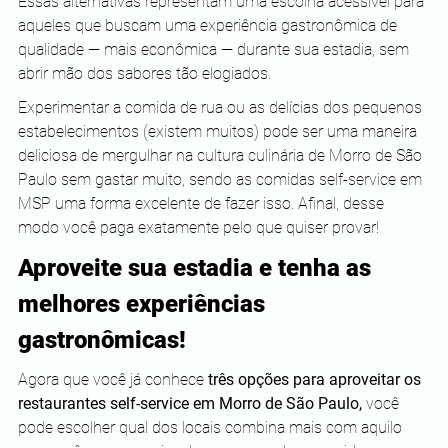
Essas alternativas representam uma escolha acessível para 
aqueles que buscam uma experiência gastronômica de 
qualidade — mais econômica — durante sua estadia, sem 
abrir mão dos sabores tão elogiados. 
Experimentar a comida de rua ou as delícias dos pequenos 
estabelecimentos (existem muitos) pode ser uma maneira 
deliciosa de mergulhar na cultura culinária de Morro de São 
Paulo sem gastar muito, sendo as comidas self-service em 
MSP uma forma excelente de fazer isso. Afinal, desse 
modo você paga exatamente pelo que quiser provar! 
Aproveite sua estadia e tenha as 
melhores experiências 
gastronômicas! 
Agora que você já conhece 
três opções para aproveitar os 
restaurantes self-service em Morro de São Paulo,
 você 
pode escolher qual dos locais combina mais com aquilo 