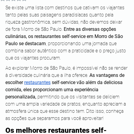
Se existe uma lista com destinos que cativam os viajantes 
tanto pelas suas paisagens paradisíacas quanto pela 
riqueza gastronômica, sem dúvidas, não devemos deixar 
de fora Morro de São Paulo. 
Entre as diversas opções 
culinárias, os restaurantes self-service em Morro de São 
Paulo se destacam
, proporcionando uma jornada que 
combina sabor autêntico com a praticidade e o preço justo 
que os viajantes procuram.
Ao explorar Morro de São Paulo, é impossível não se render 
à diversidade culinária que a ilha oferece. 
As vantagens de 
escolher 
restaurantes
 self-service vão além da deliciosa 
comida, eles proporcionam uma experiência 
personalizada, 
permitindo que os visitantes se deliciem 
com uma ampla variedade de pratos, enquanto apreciam a 
atmosfera única que esse destino tem. Dito isso, conheça 
as opções que separamos para você aproveitar! 
Os melhores restaurantes self-