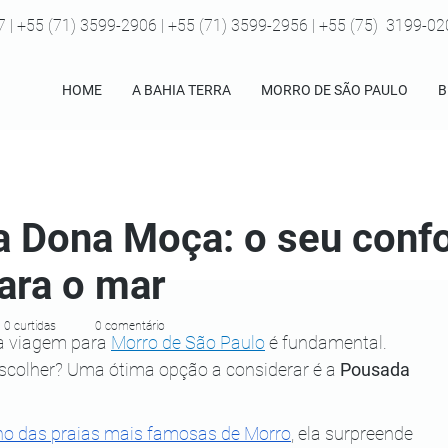
7 | +55 (71) 3599-2906 | +55 (71) 3599-2956 | +55 (75) 3199-0
HOME
A BAHIA TERRA
MORRO DE SÃO PAULO
B
 Dona Moça: o seu confo
para o mar
0 curtidas
0 comentário
 viagem para 
Morro de São Paulo
 é fundamental. 
scolher? Uma ótima opção a considerar é a 
Pousada 
ho das praias mais famosas de Morro
, ela surpreende 