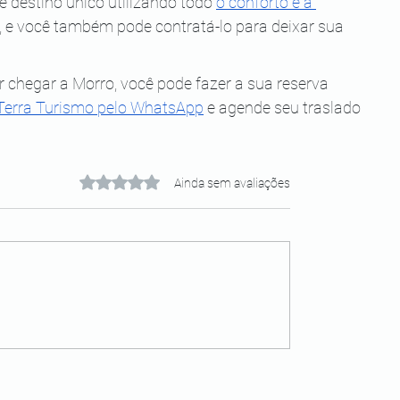
e destino único utilizando todo
o conforto e a 
, e você também pode contratá-lo para deixar sua 
er chegar a Morro, você pode fazer a sua reserva 
Terra Turismo pelo WhatsApp
 e agende seu traslado 
Avaliado com 0 de 5 estrelas.
Ainda sem avaliações