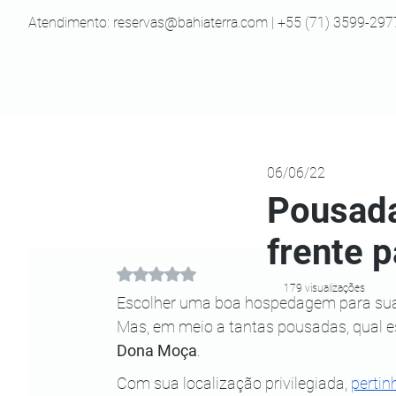
Atendimento:
reservas@bahiaterra.com
| +55 (71) 3599-297
06/06/22
Pousada
frente 
Avaliado com NaN de 5 estrelas.
179 visualizações
Escolher uma boa hospedagem para sua
Mas, em meio a tantas pousadas, qual e
Dona Moça
.
Com sua localização privilegiada,
pertin