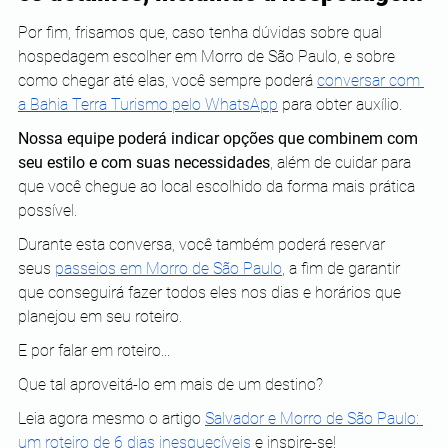
Por fim, frisamos que, caso tenha dúvidas sobre qual 
hospedagem escolher em Morro de São Paulo, e sobre 
como chegar até elas, você sempre poderá
conversar com 
a Bahia Terra Turismo pelo WhatsApp
 para obter auxílio.
Nossa equipe poderá indicar opções que combinem com 
seu estilo e com suas necessidades
, além de cuidar para 
que você chegue ao local escolhido da forma mais prática 
possível.
Durante esta conversa, você também poderá reservar 
seus
passeios em Morro de São Paulo
, a fim de garantir 
que conseguirá fazer todos eles nos dias e horários que 
planejou em seu roteiro.
E por falar em roteiro...
Que tal aproveitá-lo em mais de um destino?
Leia agora mesmo o artigo
Salvador e Morro de São Paulo: 
um roteiro de 6 dias inesquecíveis
 e inspire-se!