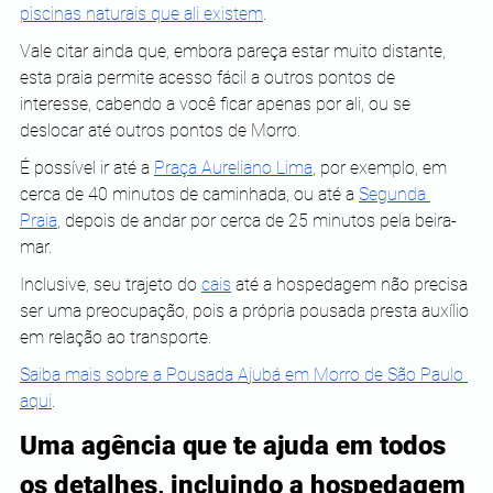
piscinas naturais que ali existem
.
Vale citar ainda que, embora pareça estar muito distante, 
esta praia permite acesso fácil a outros pontos de 
interesse, cabendo a você ficar apenas por ali, ou se 
deslocar até outros pontos de Morro.
É possível ir até a
Praça Aureliano Lima
, por exemplo, em 
cerca de 40 minutos de caminhada, ou até a
Segunda 
Praia
, depois de andar por cerca de 25 minutos pela beira-
mar.
Inclusive, seu trajeto do 
cais
 até a hospedagem não precisa 
ser uma preocupação, pois a própria pousada presta auxílio 
em relação ao transporte.
Saiba mais sobre a Pousada Ajubá em Morro de São Paulo 
aqui
.
Uma agência que te ajuda em todos 
os detalhes, incluindo a hospedagem