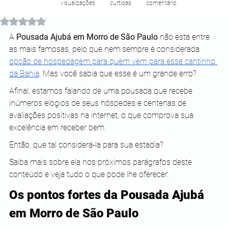
visualizações
curtidas
comentário
Avaliado com NaN de 5 estrelas.
A 
Pousada Ajubá em Morro de São Paulo
 não está entre 
as mais famosas, pelo que nem sempre é considerada 
opção de hospedagem para quem vem para esse cantinho 
da Bahia
. Mas você sabia que esse é um grande erro?
Afinal, estamos falando de uma pousada que recebe 
inúmeros elogios de seus hóspedes e centenas de 
avaliações positivas na internet, o que comprova sua 
excelência em receber bem.
Então, que tal considerá-la para sua estadia?
Saiba mais sobre ela nos próximos parágrafos deste 
conteúdo e veja tudo o que pode lhe oferecer.
Os pontos fortes da Pousada Ajubá 
em Morro de São Paulo