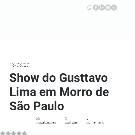
13/03/20
Show do Gusttavo
Lima em Morro de
São Paulo
56
0
0
visualizações
curtidas
comentário
Avaliado com NaN de 5 estrelas.