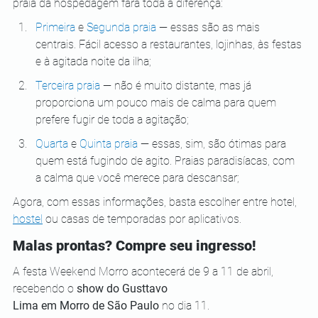
praia da hospedagem fará toda a diferença: 
Primeira
 e 
Segunda praia
 — essas são as mais 
centrais. Fácil acesso a restaurantes, lojinhas, às festas 
e à agitada noite da ilha; 
Terceira praia
 — não é muito distante, mas já 
proporciona um pouco mais de calma para quem 
prefere fugir de toda a agitação; 
Quarta
 e 
Quinta praia
 — essas, sim, são ótimas para 
quem está fugindo de agito. Praias paradisíacas, com 
a calma que você merece para descansar;  
Agora, com essas informações, basta escolher entre hotel, 
hostel
 ou casas de temporadas por aplicativos.  
Malas prontas? Compre seu ingresso!
A festa Weekend Morro acontecerá de 9 a 11 de abril, 
recebendo o 
show do Gusttavo
Lima em Morro de São Paulo
 no dia 11.  