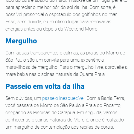
lado do cais e abaixo do Farol. Trata-se de um lugar perfeito 
para apreciar o melhor pôr do sol da ilha. Com sorte, é 
possível presencial o espetáculo dos golfinhos no mar. 
Esse, sem dúvida, é um ótimo lugar para renovar as 
energias antes ou depois da Weekend Morro.  
Mergulho
Com águas transparentes e calmas, as praias do Morro de 
São Paulo são um convite para uma experiência 
maravilhosa de mergulho. Para o mergulho livre, aproveite a 
maré baixa nas piscinas naturais da Quarta Praia. 
Passeio em volta da Ilha
Sem dúvidas, um 
passeio inesquecível
. Com a Bahia Terra, 
você passará de Morro de São Paulo à Praia do Encanto, 
chegando às Piscinas de Garapuá. Em seguida, vamos 
conhecer as piscinas naturais de Moreré, onde é realizado 
um mergulho de contemplação aos recifes de corais. 