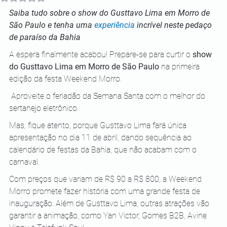
Saiba tudo sobre o show do Gusttavo Lima em Morro de 
São Paulo e tenha uma 
experiência
 incrível neste pedaço 
de paraíso da Bahia
A espera finalmente acabou! Prepare-se para curtir o 
show 
do Gusttavo Lima em Morro de São Paulo
 na primeira 
edição da festa Weekend Morro. 
 Aproveite o feriadão da Semana Santa com o melhor do 
sertanejo eletrônico.  
Mas, fique atento, porque Gusttavo Lima fará única 
apresentação no dia 11 de abril, dando sequência ao 
calendário de festas da Bahia, que não acabam com o 
carnaval.  
Com preços que variam de R$ 90 a R$ 800, a Weekend 
Morro promete fazer história com uma grande festa de 
inauguração. Além de Gusttavo Lima, outras atrações vão 
garantir a animação, como Yan Victor, Gomes B2B, Avine 