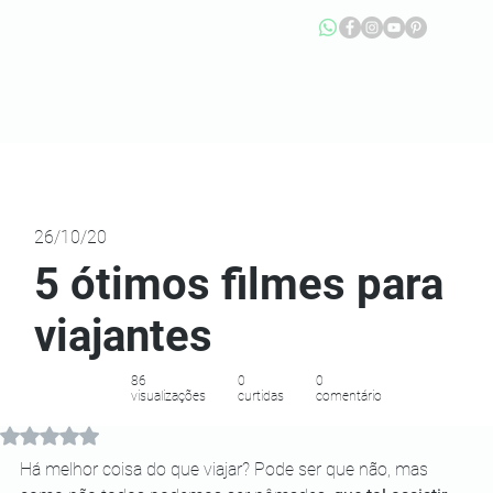
26/10/20
5 ótimos filmes para
viajantes
86
0
0
visualizações
curtidas
comentário
Avaliado com NaN de 5 estrelas.
Há melhor coisa do que viajar? Pode ser que não, mas 