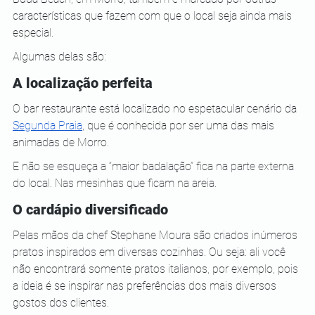
características que fazem com que o local seja ainda mais 
especial.
Algumas delas são:
A localização perfeita
O bar restaurante está localizado no espetacular cenário da
Segunda Praia
, que é conhecida por ser uma das mais 
animadas de Morro.
E não se esqueça a “maior badalação” fica na parte externa 
do local. Nas mesinhas que ficam na areia.
O cardápio diversificado
Pelas mãos da chef Stephane Moura são criados inúmeros 
pratos inspirados em diversas cozinhas. Ou seja: ali você 
não encontrará somente pratos italianos, por exemplo, pois 
a ideia é se inspirar nas preferências dos mais diversos 
gostos dos clientes.