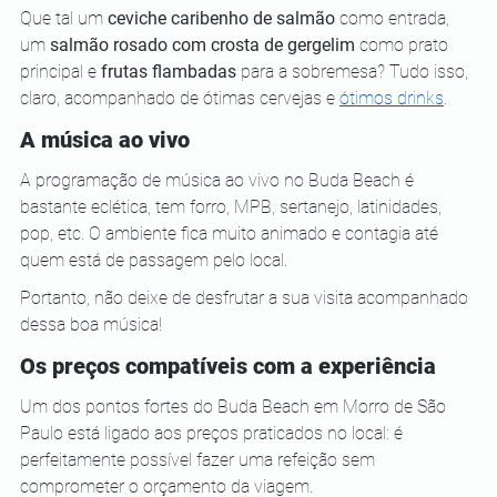
Que tal um 
ceviche caribenho de salmão
 como entrada, 
um 
salmão rosado com crosta de gergelim 
como prato 
principal e 
frutas flambadas
 para a sobremesa? Tudo isso, 
claro, acompanhado de ótimas cervejas e
ótimos drinks
.
A música ao vivo
A programação de música ao vivo no Buda Beach é 
bastante eclética, tem forro, MPB, sertanejo, latinidades, 
pop, etc. O ambiente fica muito animado e contagia até 
quem está de passagem pelo local.
Portanto, não deixe de desfrutar a sua visita acompanhado 
dessa boa música! 
Os preços compatíveis com a experiência
Um dos pontos fortes do Buda Beach em Morro de São 
Paulo está ligado aos preços praticados no local: é 
perfeitamente possível fazer uma refeição sem 
comprometer o orçamento da viagem.