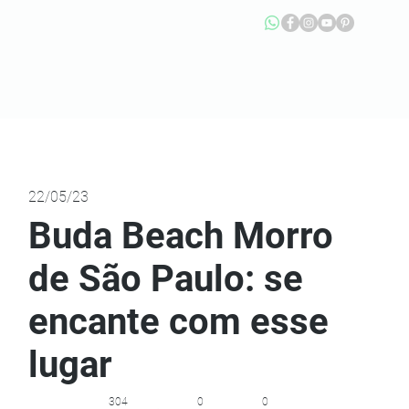
22/05/23
Buda Beach Morro
de São Paulo: se
encante com esse
lugar
304
0
0