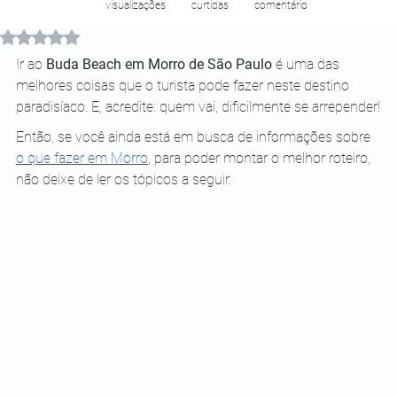
visualizações
curtidas
comentário
Avaliado com NaN de 5 estrelas.
Ir ao 
Buda Beach em Morro de São Paulo
 é uma das 
melhores coisas que o turista pode fazer neste destino 
paradisíaco. E, acredite: quem vai, dificilmente se arrepender!
Então, se você ainda está em busca de informações sobre
o que fazer em Morro
, para poder montar o melhor roteiro, 
não deixe de ler os tópicos a seguir.