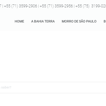
7 | +55 (71) 3599-2906 | +55 (71) 3599-2956 | +55 (75) 3199-0
HOME
A BAHIA TERRA
MORRO DE SÃO PAULO
B