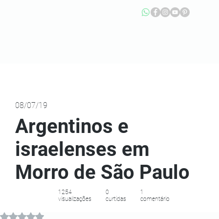
08/07/19
Argentinos e
israelenses em
Morro de São Paulo
1254
0
1
visualizações
curtidas
comentário
Avaliado com NaN de 5 estrelas.