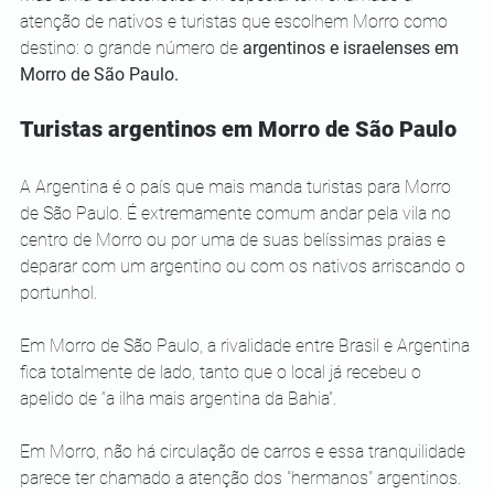
atenção de nativos e turistas que escolhem Morro como 
destino: o grande número de 
argentinos e israelenses em 
Morro de São Paulo.
Turistas argentinos em Morro de São Paulo
A Argentina é o país que mais manda turistas para Morro 
de São Paulo. É extremamente comum andar pela vila no 
centro de Morro ou por uma de suas belíssimas praias e 
deparar com um argentino ou com os nativos arriscando o 
portunhol. 
Em Morro de São Paulo, a rivalidade entre Brasil e Argentina 
fica totalmente de lado, tanto que o local já recebeu o 
apelido de “a ilha mais argentina da Bahia”.
Em Morro, não há circulação de carros e essa tranquilidade 
parece ter chamado a atenção dos "hermanos" argentinos. 