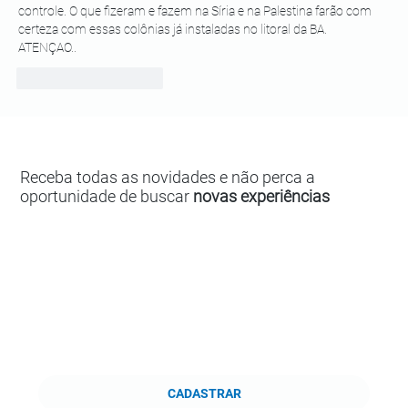
controle. O que fizeram e fazem na Síria e na Palestina farão com 
certeza com essas colônias já instaladas no litoral da BA.  
ATENÇAO..
Curtir
Responder
Receba todas as novidades e não perca a
oportunidade de buscar
novas experiências
CADASTRAR