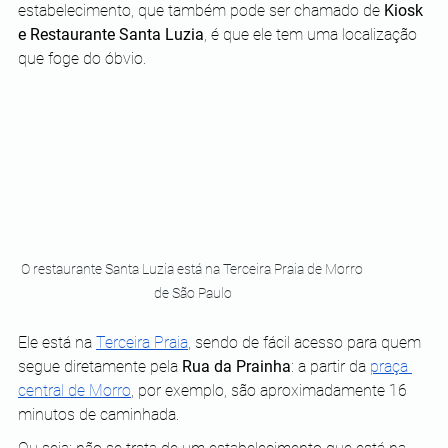
estabelecimento, que também pode ser chamado de 
Kiosk 
e Restaurante Santa Luzia
, é que ele tem uma localização 
que foge do óbvio.
O restaurante Santa Luzia está na Terceira Praia de Morro 
de São Paulo
Ele está na
Terceira Praia
, sendo de fácil acesso para quem 
segue diretamente pela 
Rua da Prainha
: a partir da
praça 
central de Morro
, por exemplo, são aproximadamente 16 
minutos de caminhada.