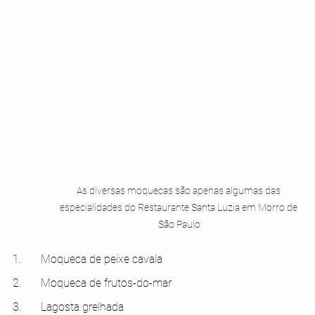
As diversas moquecas são apenas algumas das 
especialidades do Restaurante Santa Luzia em Morro de 
São Paulo
1.       Moqueca de peixe cavala
2.       Moqueca de frutos-do-mar
3.       Lagosta grelhada