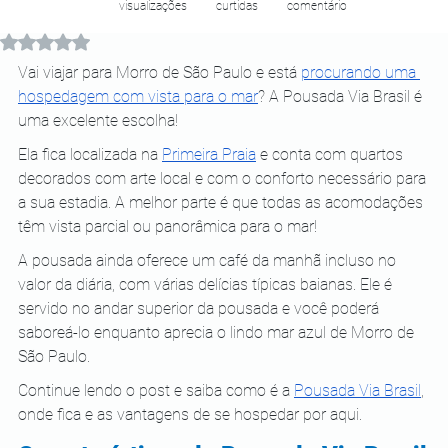
visualizações
curtidas
comentário
Avaliado com NaN de 5 estrelas.
Vai viajar para Morro de São Paulo e está 
procurando uma 
hospedagem com vista para o mar
? A Pousada Via Brasil é 
uma excelente escolha! 
Ela fica localizada na 
Primeira Praia
 e conta com quartos 
decorados com arte local e com o conforto necessário para 
a sua estadia. A melhor parte é que todas as acomodações 
têm vista parcial ou panorâmica para o mar!
A pousada ainda oferece um café da manhã incluso no 
valor da diária, com várias delícias típicas baianas. Ele é 
servido no andar superior da pousada e você poderá 
saboreá-lo enquanto aprecia o lindo mar azul de Morro de 
São Paulo.
Continue lendo o post e saiba como é a 
Pousada Via Brasil
, 
onde fica e as vantagens de se hospedar por aqui.