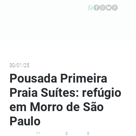
30/01/25
Pousada Primeira
Praia Suítes: refúgio
em Morro de São
Paulo
11
0
0