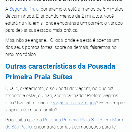
A 
Segunda Praia
, por exemplo, está a menos de 5 minutos 
de caminhada. E, andando menos de 2 minutos, você 
estará na vila em si, onde encontrará um comércio variado 
para deixar sua estadia mais prática.
Mas, não se engane… O local onde ela está é apenas um 
dos seus pontos fortes: sobre os demais, falaremos no 
próximo tópico.
Outras características da Pousada 
Primeira Praia Suítes
Qual é, exatamente, o seu perfil de viagem, no que diz 
respeito a estar, ou não, acompanhado? Prefere viagens 
solo? Não abre mão de 
viajar com os amigos
? Está sempre 
viajando com sua família?
Pois saiba que, na 
Pousada Primeira Praia Suítes em Morro 
de São Paulo
, encontrará ótimas acomodações para te 