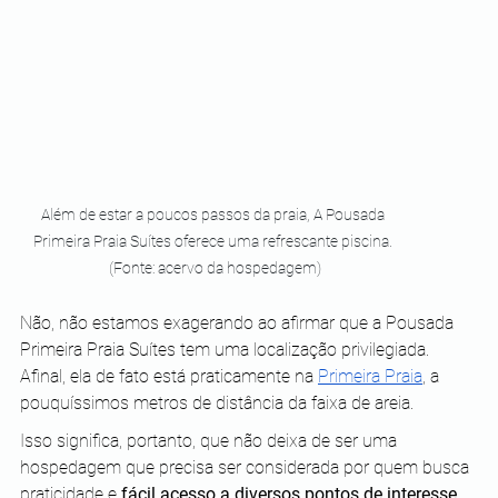
Além de estar a poucos passos da praia, A Pousada 
Primeira Praia Suítes oferece uma refrescante piscina. 
(Fonte: acervo da hospedagem)
Não, não estamos exagerando ao afirmar que a Pousada 
Primeira Praia Suítes tem uma localização privilegiada. 
Afinal, ela de fato está praticamente na 
Primeira Praia
, a 
pouquíssimos metros de distância da faixa de areia.
Isso significa, portanto, que não deixa de ser uma 
hospedagem que precisa ser considerada por quem busca 
praticidade e 
fácil acesso a diversos pontos de interesse
.