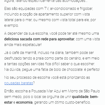
Agora, falando especificamente das acomodações…
Elas são equipadas com TV, ar-condicionado e frigobar, 
incluindo a opção de apartamento superior com vista 
lateral para o mar, ou mesmo com vista total para ele, por 
exemplo.
A depender da sua escolha, você pode ter até mesmo uma 
deliciosa sacada com rede para aproveitar
, com uma vista 
ainda mais espetacular! 
Já o café da manhã, incluso na diária, também pode ser 
desfrutado tendo a praia como parte do cenário, e em meio 
a tantas opções servidas fica difícil saber o que escolher. 
Na dúvida, pegue uma fatia de bolo de chocolate: é perfeito! 
No seu processo de escolha você está priorizando as 
pousadas baratas
?
Então, escolha a Pousada Mar Azul em Morro de São Paulo 
sem medo, pois o local se orgulha de unir 
qualidade
, 
bem-
estar
 e 
economia
, gerando um ótimo custo-benefício.