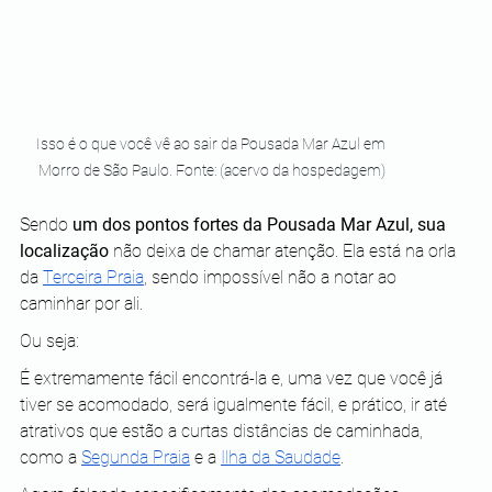
Isso é o que você vê ao sair da Pousada Mar Azul em 
Morro de São Paulo. Fonte: (acervo da hospedagem)
Sendo 
um dos pontos fortes da Pousada Mar Azul, sua 
localização
 não deixa de chamar atenção. Ela está na orla 
da 
Terceira Praia
, sendo impossível não a notar ao 
caminhar por ali.
Ou seja:
É extremamente fácil encontrá-la e, uma vez que você já 
tiver se acomodado, será igualmente fácil, e prático, ir até 
atrativos que estão a curtas distâncias de caminhada, 
como a 
Segunda Praia
 e a 
Ilha da Saudade
. 