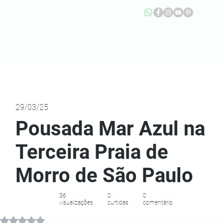
29/03/25
Pousada Mar Azul na
Terceira Praia de
Morro de São Paulo
36
0
0
visualizações
curtidas
comentário
Avaliado com NaN de 5 estrelas.