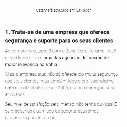
Catamarã atracado em Salvador
1. Trata-se de uma empresa que oferece 
segurança e suporte para os seus clientes
Ao comprar o catamarã com a Bahia Terra Turismo, você 
estará lidando com 
uma das agências de turismo de 
maior relevância na Bahia
.
Aliás: a empresa atua não só oferecendo muita segurança 
aos seus clientes, mas também todo o profissionalismo 
com o qual trabalha desde 2006, quando começou suas 
atividades.
Seu nível de satisfação será imenso, não tenha dúvidas! E 
se precisar de algum tipo de suporte, estaremos 
disponíveis para te ajudar!