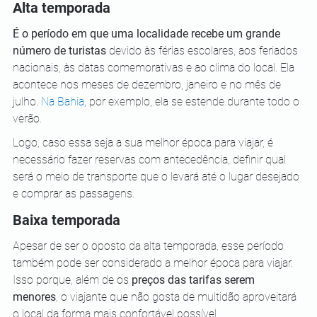
Alta temporada
É o período em que uma localidade recebe um grande 
número de turistas
 devido às férias escolares, aos feriados 
nacionais, às datas comemorativas e ao clima do local. Ela 
acontece nos meses de dezembro, janeiro e no mês de 
julho. 
Na Bahia
, por exemplo, ela se estende durante todo o 
verão.
Logo, caso essa seja a sua melhor época para viajar, é 
necessário fazer reservas com antecedência, definir qual 
será o meio de transporte que o levará até o lugar desejado 
e comprar as passagens.
Baixa temporada
Apesar de ser o oposto da alta temporada, esse período 
também pode ser considerado a melhor época para viajar. 
Isso porque, além de os 
preços das tarifas serem 
menores
, o viajante que não gosta de multidão aproveitará 
o local da forma mais confortável possível.