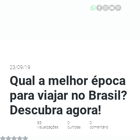
23/09/19
Qual a melhor época
para viajar no Brasil?
Descubra agora!
93
0
0
visualizações
curtidas
comentário
Avaliado com NaN de 5 estrelas.