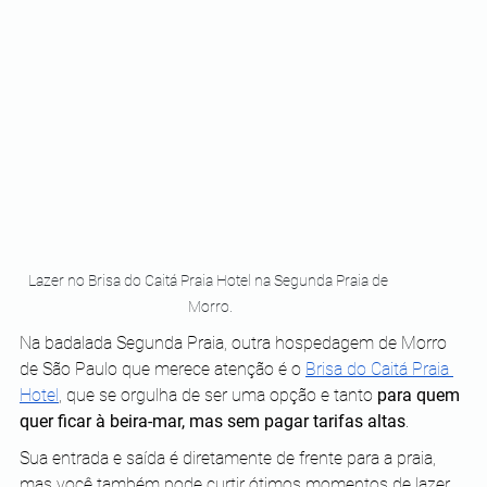
Lazer no Brisa do Caitá Praia Hotel na Segunda Praia de 
Morro.
Na badalada Segunda Praia, outra hospedagem de Morro 
de São Paulo que merece atenção é o 
Brisa do Caitá Praia 
Hotel
, que se orgulha de ser uma opção e tanto 
para quem 
quer ficar à beira-mar, mas sem pagar tarifas altas
.
Sua entrada e saída é diretamente de frente para a praia, 
mas você também pode curtir ótimos momentos de lazer 