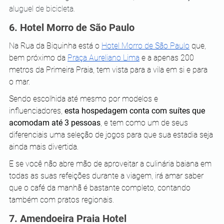
aluguel de bicicleta.
6. Hotel Morro de São Paulo
Na Rua da Biquinha está o 
Hotel Morro de São Paulo
 que, 
bem próximo da 
Praça Aureliano Lima
 e a apenas 200 
metros da Primeira Praia, tem vista para a vila em si e para 
o mar.
Sendo escolhida até mesmo por modelos e 
influenciadores, 
esta hospedagem conta com suítes que 
acomodam até 3 pessoas
, e tem como um de seus 
diferenciais uma seleção de jogos para que sua estadia seja 
ainda mais divertida.
E se você não abre mão de aproveitar a culinária baiana em 
todas as suas refeições durante a viagem, irá amar saber 
que o café da manhã é bastante completo, contando 
também com pratos regionais.
7. Amendoeira Praia Hotel