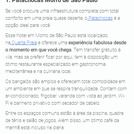
1. Patachocas Morro de São Paulo
Se você procura uma infraestrutura completa com total 
conforto em uma praia quase deserta, o
Patachocas
 é a 
opção ideal para você.
Esse hotel em Morro de São Paulo está localizado 
na
Quarta Praia
 e oferece uma 
experiência fabulosa desde 
o momento em que você chega
. Tem transfer gratuito à 
vila, mas se preferir ficar por aqui, tem à disposição um 
ótimo restaurante especializado em gastronomia 
mediterrânea e na culinária local.
Os bangalôs são amplos e oferecem total comodidade em 
um ambiente em que se respira tranquilidade. Contam com 
ar-condicionado, frigobar, varanda com vista ao jardim, Wi-
Fi e banheiro privativo com secador de cabelo.
Entre os espaços comuns estão a área da piscina, quadra 
de tênis e salão de jogos. Além disso, um ótimo café da 
manhã está incluso na diária.