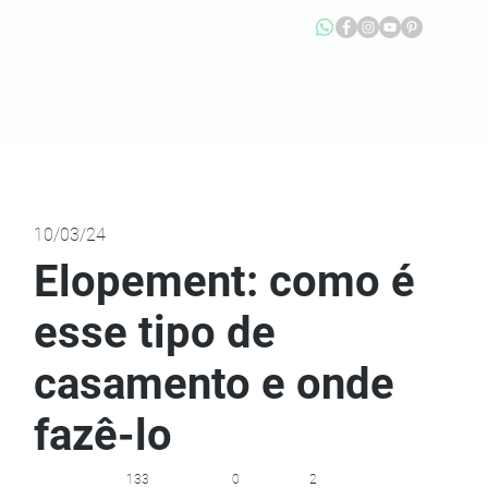
10/03/24
Elopement: como é
esse tipo de
casamento e onde
fazê-lo
133
0
2