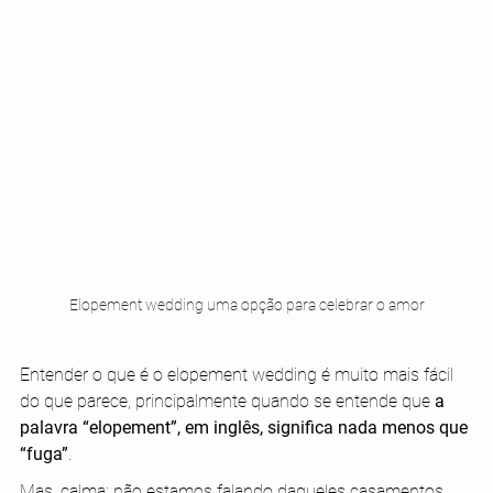
Elopement wedding uma opção para celebrar o amor
Entender o que é o elopement wedding é muito mais fácil 
do que parece, principalmente quando se entende que 
a 
palavra “elopement”, em inglês, significa nada menos que 
“fuga”
.
Mas, calma: não estamos falando daqueles casamentos 