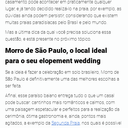
casamento pode acontecer em praticamente qualquer 
lugar, e já tendo decidido realizá-lo na praia, por exemplo, as 
dúvidas ainda podem persistir, considerando que existem 
muitas praias paradisíacas pelo Brasil e pelo mundo.
Mas a última dica da qual você precisa soluciona essa 
questão, e está presente no próximo tópico.
Morro de São Paulo, o local ideal 
para o seu elopement wedding
Se a ideia é fazer a celebração em solo brasileiro, Morro de 
São Paulo é definitivamente uma das melhores escolhas a 
ser feita. 
Afinal, esse paraíso baiano entrega tudo o que um casal 
pode buscar: cantinhos mais românticos e calmos, com 
uma paisagem espetacular e perfeitos para a realização da 
cerimônia, ótima gastronomia e, ainda, pontos mais 
agitados, a exemplo da
Segunda Praia
, nos quais é possível 