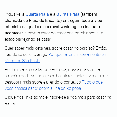
Inclusive, 
a
Quarta Praia
 e a
Quinta Praia
 (também 
chamada de Praia do Encanto) entregam toda a vibe 
intimista da qual o elopement wedding precisa para 
acontecer
, e devem estar no radar dos pombinhos que 
estão planejando se casar.
Quer saber mais detalhes, sobre casar no paraíso? Então, 
não deixe de ler o artigo
Por que fazer um casamento em 
Morro de São Paulo
.
Por fim, vale ressaltar que Boipeba, nossa ilha vizinha, 
também pode ser uma escolha interessante. E você pode 
descobrir mais sobre ela lendo o conteúdo
Tudo o que 
você precisa saber sobre a Ilha de Boipeba
.
Clique nos links acima e inspire-se ainda mais para casar na 
Bahia!