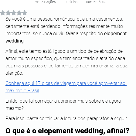
visualizações
curtidas
comentários
Avaliado com NaN de 5 estrelas.
Se você é uma pessoa romântica, que ama casamentos, 
certamente está perdendo informações realmente muito 
importantes, se nunca ouviu falar a respeito do 
elopement 
wedding
.
Afinal, este termo está ligado a um tipo de celebração de 
amor muito específico, que tem encantado e atraído cada 
vez mais pessoas e, certamente, também irá chamar a sua 
atenção.
Conheça aqui 17 dicas de viagem para você aproveitar ao 
máximo o Brasil
Então, que tal começar a aprender mais sobre ele agora 
mesmo?
Para isso, basta continuar a leitura dos parágrafos a seguir.
O que é o elopement wedding, afinal?