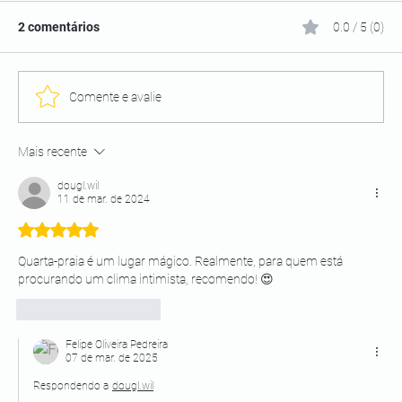
2 comentários
0.0 / 5 (0)
Comente e avalie
Mais recente
dougl.wil
11 de mar. de 2024
Avaliado com 5 de 5 estrelas.
Quarta-praia é um lugar mágico. Realmente, para quem está 
procurando um clima intimista, recomendo! 😍
Curtir
Responder
Felipe Oliveira Pedreira
07 de mar. de 2025
Respondendo a
dougl.wil