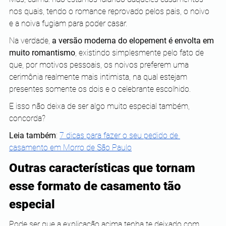
nos quais, tendo o romance reprovado pelos pais, o noivo 
e a noiva fugiam para poder casar.
Na verdade, 
a versão moderna do elopement é envolta em 
muito romantismo
, existindo simplesmente pelo fato de 
que, por motivos pessoais, os noivos preferem uma 
cerimônia realmente mais intimista, na qual estejam 
presentes somente os dois e o celebrante escolhido.
E isso não deixa de ser algo muito especial também, 
concorda?
Leia também
:
7 dicas para fazer o seu pedido de 
casamento em Morro de São Paulo
Outras características que tornam 
esse formato de casamento tão 
especial
Pode ser que a explicação acima tenha te deixado com 