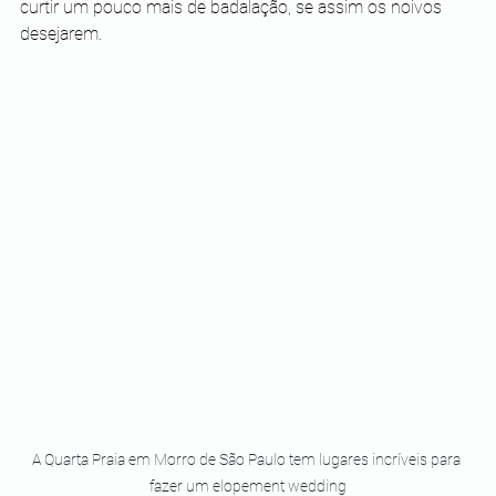
curtir um pouco mais de badalação, se assim os noivos 
desejarem.
A Quarta Praia em Morro de São Paulo tem lugares incríveis para 
fazer um elopement wedding