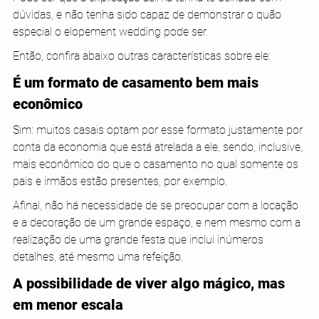
dúvidas, e não tenha sido capaz de demonstrar o quão 
especial o elopement wedding pode ser.
Então, confira abaixo outras características sobre ele:
É um formato de casamento bem mais 
econômico
Sim: muitos casais optam por esse formato justamente por 
conta da economia que está atrelada a ele, sendo, inclusive, 
mais econômico do que o casamento no qual somente os 
pais e irmãos estão presentes, por exemplo.
Afinal, não há necessidade de se preocupar com a locação 
e a decoração de um grande espaço, e nem mesmo com a 
realização de uma grande festa que inclui inúmeros 
detalhes, até mesmo uma refeição.
A possibilidade de viver algo mágico, mas 
em menor escala