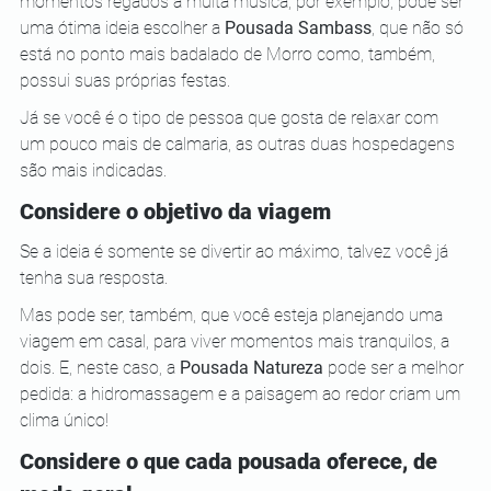
momentos regados a muita música, por exemplo, pode ser 
uma ótima ideia escolher a 
Pousada Sambass
, que não só 
está no ponto mais badalado de Morro como, também, 
possui suas próprias festas.
Já se você é o tipo de pessoa que gosta de relaxar com 
um pouco mais de calmaria, as outras duas hospedagens 
são mais indicadas.
Considere o objetivo da viagem
Se a ideia é somente se divertir ao máximo, talvez você já 
tenha sua resposta.
Mas pode ser, também, que você esteja planejando uma 
viagem em casal, para viver momentos mais tranquilos, a 
dois. E, neste caso, a 
Pousada Natureza
 pode ser a melhor 
pedida: a hidromassagem e a paisagem ao redor criam um 
clima único!
Considere o que cada pousada oferece, de 