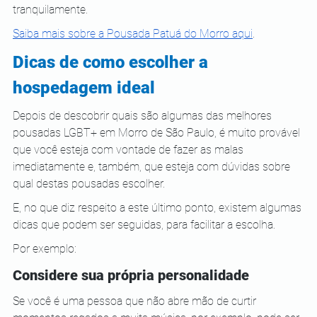
tranquilamente.
Saiba mais sobre a Pousada Patuá do Morro aqui
.
Dicas de como escolher a 
hospedagem ideal
Depois de descobrir quais são algumas das melhores 
pousadas LGBT+ em Morro de São Paulo, é muito provável 
que você esteja com vontade de fazer as malas 
imediatamente e, também, que esteja com dúvidas sobre 
qual destas pousadas escolher.
E, no que diz respeito a este último ponto, existem algumas 
dicas que podem ser seguidas, para facilitar a escolha.
Por exemplo:
Considere sua própria personalidade
Se você é uma pessoa que não abre mão de curtir 