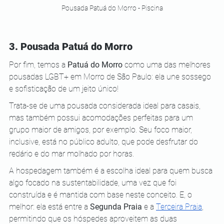
Pousada Patuá do Morro - Piscina
3. Pousada Patuá do Morro
Por fim, temos a 
Patuá do Morro
 como uma das melhores 
pousadas LGBT+ em Morro de São Paulo: ela une sossego 
e sofisticação de um jeito único!
Trata-se de uma pousada considerada ideal para casais, 
mas também possui acomodações perfeitas para um 
grupo maior de amigos, por exemplo. Seu foco maior, 
inclusive, está no público adulto, que pode desfrutar do 
redário e do mar molhado por horas.
A hospedagem também é a escolha ideal para quem busca 
algo focado na sustentabilidade, uma vez que foi 
construída e é mantida com base neste conceito. E, o 
melhor: ela está entre a 
Segunda Praia
 e a
Terceira Praia
, 
permitindo que os hóspedes aproveitem as duas 