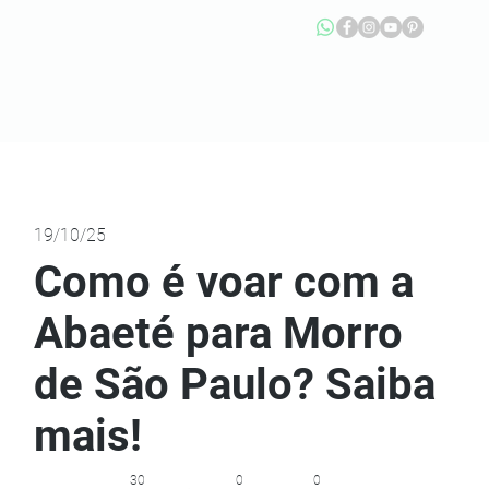
19/10/25
Como é voar com a
Abaeté para Morro
de São Paulo? Saiba
mais!
30
0
0