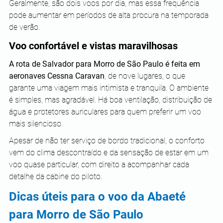
Geralmente, são dois voos por dia, mas essa frequência 
pode aumentar em períodos de alta procura na temporada 
de verão.
Voo confortável e vistas maravilhosas
A rota de Salvador para Morro de São Paulo é feita em 
aeronaves Cessna Caravan
, de nove lugares, o que 
garante uma viagem mais intimista e tranquila. O ambiente 
é simples, mas agradável. Há boa ventilação, distribuição de 
água e protetores auriculares para quem preferir um voo 
mais silencioso.
Apesar de não ter serviço de bordo tradicional, o conforto 
vem do clima descontraído e da sensação de estar em um 
voo quase particular, com direito a acompanhar cada 
detalhe da cabine do piloto.
Dicas úteis para o voo da Abaeté 
para Morro de São Paulo