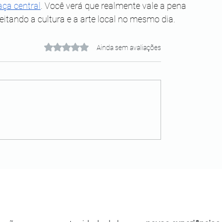
aça central
. Você verá que realmente vale a pena 
itando a cultura e a arte local no mesmo dia. 
Avaliado com 0 de 5 estrelas.
Ainda sem avaliações