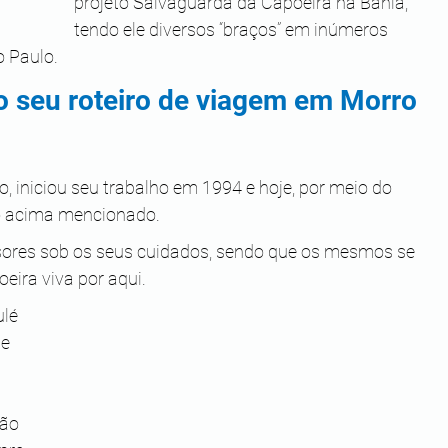
projeto Salvaguarda da Capoeira na Bahia, 
tendo ele diversos “braços” em inúmeros 
o Paulo.
o seu roteiro de viagem em Morro 
, iniciou seu trabalho em 1994 e hoje, por meio do 
to acima mencionado.
sores sob os seus cuidados, sendo que os mesmos se 
eira viva por aqui.
lé 
e 
 
ção 