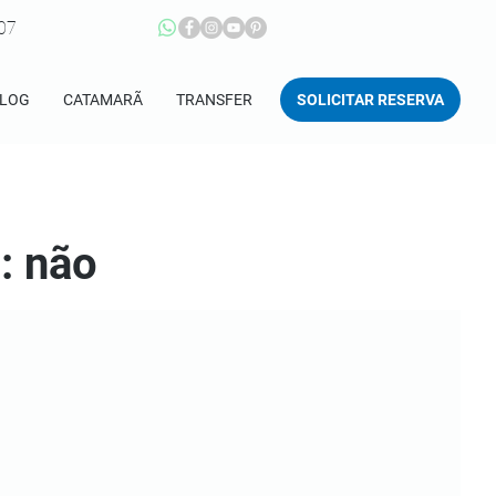
207
SOLICITAR RESERVA
LOG
CATAMARÃ
TRANSFER
: não