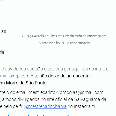
pre 
 
 as 
A Praça Aureliano Lima é palco da roda de capoeira em 
Morro de São Paulo todo sábado.
da 
 e atividades que são clássicas por aqui, como ir até a 
raia
, simplesmente 
não deixe de acrescentar 
em Morro de São Paulo
.
meio do email 
mestrecarlitokilombolas@gmail.com
, 
, ambos divulgados no site oficial da Salvaguarda da 
 pelo perfil 
@mestrecarlitobahia
 no Instagram.