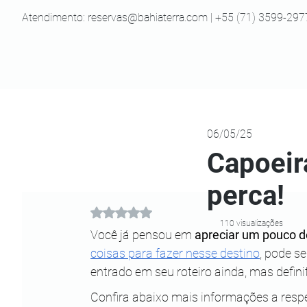
Atendimento:
reservas@bahiaterra.com
| +55 (71) 3599-297
06/05/25
Capoeir
perca!
Avaliado com NaN de 5 estrelas.
110 visualizações
Você já pensou em
 apreciar um pouco 
coisas para fazer nesse destino
, pode s
entrado em seu roteiro ainda, mas defini
Confira abaixo mais informações a respeito