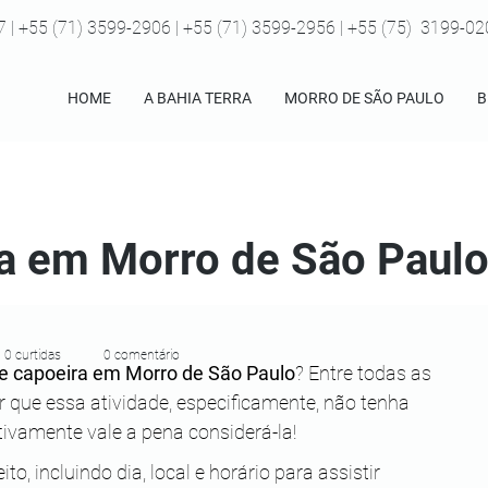
7 | +55 (71) 3599-2906 | +55 (71) 3599-2956 | +55 (75) 3199-0
HOME
A BAHIA TERRA
MORRO DE SÃO PAULO
B
a em Morro de São Paulo
0 curtidas
0 comentário
de capoeira em Morro de São Paulo
? Entre todas as 
er que essa atividade, especificamente, não tenha 
tivamente vale a pena considerá-la!
, incluindo dia, local e horário para assistir 